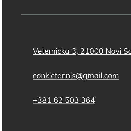
Veternička 3, 21000 Novi Sa
conkictennis@gmail.com
+381 62 503 364