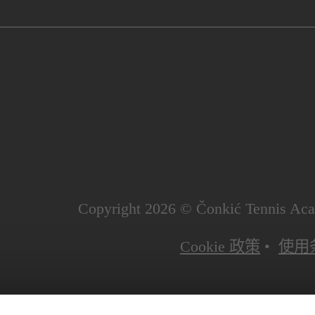
Copyright 2026 © Čonkić Tenni
Cookie 政策
•
使用