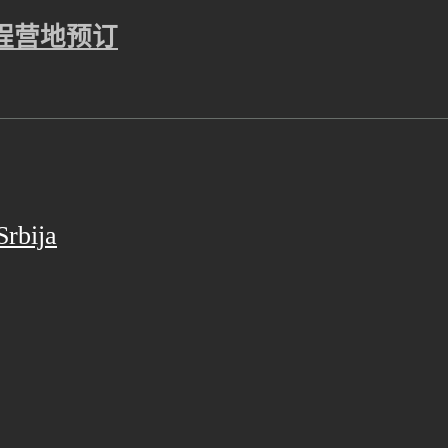
程
营地预订
Srbija