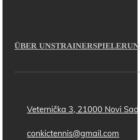
ÜBER UNS
TRAINER
SPIELER
UN
Veternička 3, 21000 Novi Sad,
conkictennis@gmail.com