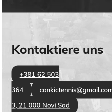
Kontaktiere uns
+381 62 503
364
conkictennis@gmail.co
3, 21 000 Novi Sad