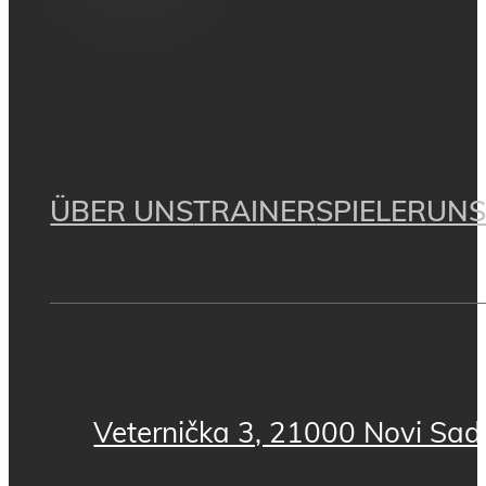
ÜBER UNS
TRAINER
SPIELER
UNS
Veternička 3, 21000 Novi Sad,