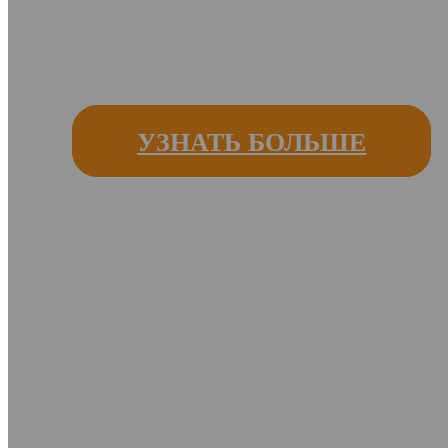
Более полувека.
Мы семья с почти 50-летним опы
УЗНАТЬ БОЛЬШЕ